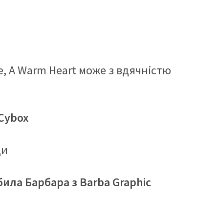
, A Warm Heart може з вдячністю
 Cybox
ди
била Барбара з Barba Graphic