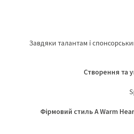
Завдяки талантам і спонсорськи
Створення та 
S
Фірмовий стиль A Warm Heart